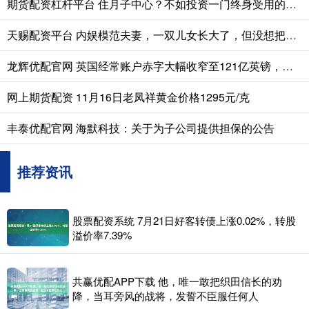
期货配资杠杆平台 住月子中心？不如投资一门终身受用的技能
天赐配资平台 内娱模范夫妻，一双儿女长大了，但没想把他们往娱乐圈推
龙辉优配官网 英国经常账户赤字大幅收窄至121亿英镑，创2024年三季度以来新低
网上期货配资 11月16日老凤祥黄金价格1295元/克
丰泰优配官网 海默科技：关于为子公司提供担保的公告
推荐资讯
股票配资系统 7月21日好客转债上涨0.02%，转股
溢价率7.39%
共赢优配APP下载 他，唯一敢把织田信长的劝
降，当耳旁风的战将，发誓不臣服任何人