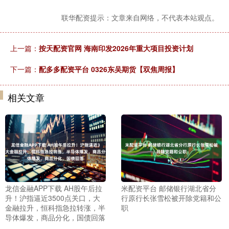
联华配资提示：文章来自网络，不代表本站观点。
上一篇：
按天配资官网 海南印发2026年重大项目投资计划
下一篇：
配多多配资平台 0326东吴期货【双焦周报】
相关文章
龙信金融APP下载 AH股午后拉
米配资平台 邮储银行湖北省分
升！沪指逼近3500点关口，大
行原行长张雪松被开除党籍和公
金融拉升，恒科指急拉转涨，半
职
导体爆发，商品分化，国债回落