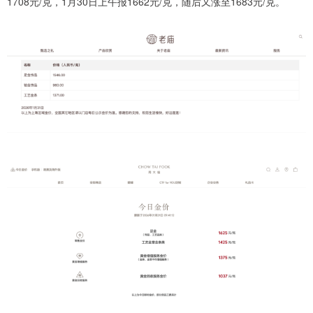
1708元/克，1月30日上午报1662元/克，随后又涨至1683元/克。