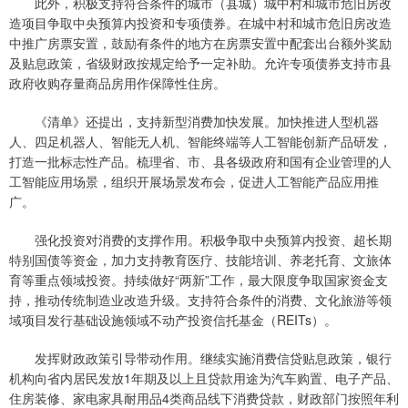
此外，积极支持符合条件的城市（县城）城中村和城市危旧房改
造项目争取中央预算内投资和专项债券。在城中村和城市危旧房改造
中推广房票安置，鼓励有条件的地方在房票安置中配套出台额外奖励
及贴息政策，省级财政按规定给予一定补助。允许专项债券支持市县
政府收购存量商品房用作保障性住房。
《清单》还提出，支持新型消费加快发展。加快推进人型机器
人、四足机器人、智能无人机、智能终端等人工智能创新产品研发，
打造一批标志性产品。梳理省、市、县各级政府和国有企业管理的人
工智能应用场景，组织开展场景发布会，促进人工智能产品应用推
广。
强化投资对消费的支撑作用。积极争取中央预算内投资、超长期
特别国债等资金，加力支持教育医疗、技能培训、养老托育、文旅体
育等重点领域投资。持续做好“两新”工作，最大限度争取国家资金支
持，推动传统制造业改造升级。支持符合条件的消费、文化旅游等领
域项目发行基础设施领域不动产投资信托基金（REITs）。
发挥财政政策引导带动作用。继续实施消费信贷贴息政策，银行
机构向省内居民发放1年期及以上且贷款用途为汽车购置、电子产品、
住房装修、家电家具耐用品4类商品线下消费贷款，财政部门按照年利