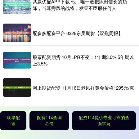
共赢优配APP下载 他，唯一敢把织田信长的劝
降，当耳旁风的战将，发誓不臣服任何人
配多多配资平台 0326东吴期货【双焦周报】
股票配资期货 10月LPR不变：1年期3.0% 5年期以
上3.5%
网上期货配资 11月16日老凤祥黄金价格1295元/克
联华配
配资114查询
配资114提供专业可靠的查
资
公司
询平台