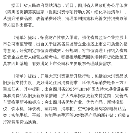
据四川省人民政府网站消息，近日，四川省人民政府办公厅印发
《四川省贯彻落实国家〈提振消费专项行动方案〉细化举措清单》，
从提升消费品质、改善消费环境、清理限制措施和完善支持消费政策
等方面作出部署。
《清单》提出，拓宽财产性收入渠道。强化省属监管企业控股上
市公司市值管理，出台关于提高省属监管企业控股上市公司质量的指
导意见，研究制定市值管理成效计分规则，将市值管理工作纳入省属
监管企业负责人经营业绩考核。积极推动股票回购增持再贷款政策工
具在四川落地，有效满足上市公司和主要股东合理融资需求。
《清单》提出，开展大宗消费更新升级行动，包括加大消费品以
旧换新支持力度、更好满足住房消费需求、延伸汽车消费链条三方面
重点任务。其中提到，出台四川省2025年加力扩围支持大规模设备更
新和消费品以旧换新政策措施，扩大汽车报废更新支持范围，完善汽
车置换更新补贴标准；突出四川省优势产业、优势产品，新增投影
仪、饮水机、净饮机、蒸烤箱、消毒柜、空气净化器6类家电补贴品
类；实施手机、平板、智能手表手环等3类数码产品购新补贴；积极支
持家装消费品换新。