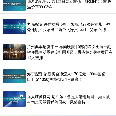
捷希源配平台 7月21日闻泰转债上涨0.64%，转股
溢价率39.03%
九鼎配资 许世友乘飞机，发现飞行员是女儿，骄
傲地说：我家出了两个飞行员_华山_父亲_军队
广州典丰配资平台 界面晚报 | 9部门发文支持一刻
钟便民生活圈建设扩围升级；香港黄金失窃案已有
14人被捕
洛宁配资 最新资金净流入1.70亿元，30年国债
ETF(511090)规模创近1月新高！
东兴证券官网 尼泊尔：曾是大清附属国，如今被
誉为离天堂最近的国家，风俗奇特