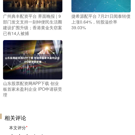
广州典丰配资平台 界面晚报 | 9
捷希源配平台 7月21日闻泰转债
部门发文支持一刻钟便民生活圈
上涨0.64%，转股溢价率
建设扩围升级；香港黄金失窃案
39.03%
已有14人被捕
山东股票配资网APP下载 创业
板首家未盈利企业 IPO申请获受
理
相关评论
本文评分
*