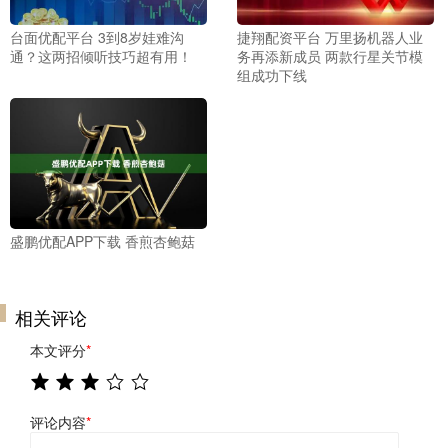
台面优配平台 3到8岁娃难沟
捷翔配资平台 万里扬机器人业
通？这两招倾听技巧超有用！
务再添新成员 两款行星关节模
组成功下线
盛鹏优配APP下载 香煎杏鲍菇
相关评论
本文评分
*
评论内容
*