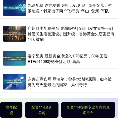
九鼎配资 许世友乘飞机，发现飞行员是女儿，骄
傲地说：我家出了两个飞行员_华山_父亲_军队
广州典丰配资平台 界面晚报 | 9部门发文支持一刻
钟便民生活圈建设扩围升级；香港黄金失窃案已有
14人被捕
洛宁配资 最新资金净流入1.70亿元，30年国债
ETF(511090)规模创近1月新高！
东兴证券官网 尼泊尔：曾是大清附属国，如今被
誉为离天堂最近的国家，风俗奇特
联华配
配资114查询
配资114提供专业可靠的查
资
公司
询平台