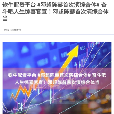
铁牛配资平台 #邓超陈赫首次演综合体# 奋
斗吧人生惊喜官宣！邓超陈赫首次演综合体
当
网站：联华配资