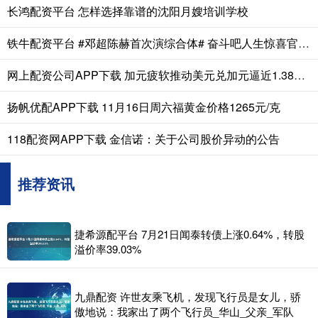
长鸿配资平台 怎样选择靠谱的沈阳月嫂培训学校
铁牛配资平台 #邓超陈赫首次演综合体# 奋斗吧人生惊喜官宣！邓超陈赫首次演综合体当
网上配资公司APP下载 加元疲软推动美元兑加元逼近1.3800关口，加拿大零售销售意外下滑0.2%
扬帆优配APP下载 11月16日周六福黄金价格1265元/克
118配资网APP下载 金信诺：关于公司股价异动的公告
推荐资讯
捷希源配平台 7月21日闻泰转债上涨0.64%，转股
溢价率39.03%
九鼎配资 许世友乘飞机，发现飞行员是女儿，骄
傲地说：我家出了两个飞行员_华山_父亲_军队