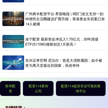
广州典丰配资平台 界面晚报 | 9部门发文支持一刻
钟便民生活圈建设扩围升级；香港黄金失窃案已有
14人被捕
洛宁配资 最新资金净流入1.70亿元，30年国债
ETF(511090)规模创近1月新高！
东兴证券官网 尼泊尔：曾是大清附属国，如今被
誉为离天堂最近的国家，风俗奇特
联华配
配资114查询
配资114提供专业可靠的查
资
公司
询平台
友情链接：