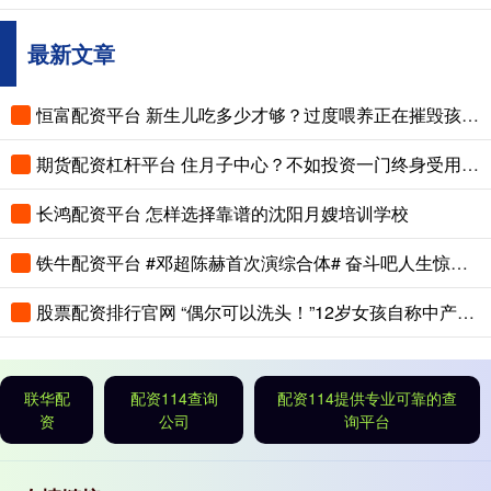
最新文章
恒富配资平台 新生儿吃多少才够？过度喂养正在摧毁孩子的脾胃，这份奶量标准赶紧存
期货配资杠杆平台 住月子中心？不如投资一门终身受用的技能
长鸿配资平台 怎样选择靠谱的沈阳月嫂培训学校
铁牛配资平台 #邓超陈赫首次演综合体# 奋斗吧人生惊喜官宣！邓超陈赫首次演综合体当
股票配资排行官网 “偶尔可以洗头！”12岁女孩自称中产家庭走红，自信源于低认知
联华配
配资114查询
配资114提供专业可靠的查
资
公司
询平台