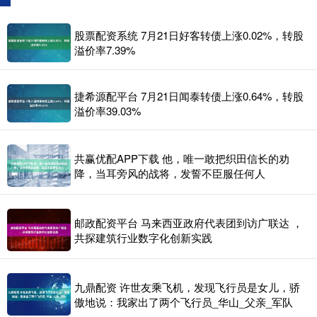
股票配资系统 7月21日好客转债上涨0.02%，转股
溢价率7.39%
捷希源配平台 7月21日闻泰转债上涨0.64%，转股
溢价率39.03%
共赢优配APP下载 他，唯一敢把织田信长的劝
降，当耳旁风的战将，发誓不臣服任何人
邮政配资平台 马来西亚政府代表团到访广联达 ，
共探建筑行业数字化创新实践
九鼎配资 许世友乘飞机，发现飞行员是女儿，骄
傲地说：我家出了两个飞行员_华山_父亲_军队