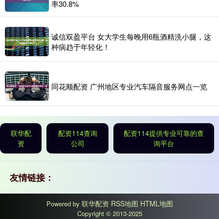
率30.8%
诚信双盈平台 女大学生每晚用6瓶酒精洗小腿，这
种病趋于年轻化！
同花顺配资 广州地区专业汽车隔音服务网点一览
联华配
配资114查询
配资114提供专业可靠的查
资
公司
询平台
友情链接：
联华配资
RSS地图
HTML地图
Powered by
Copyright
© 2013-2025