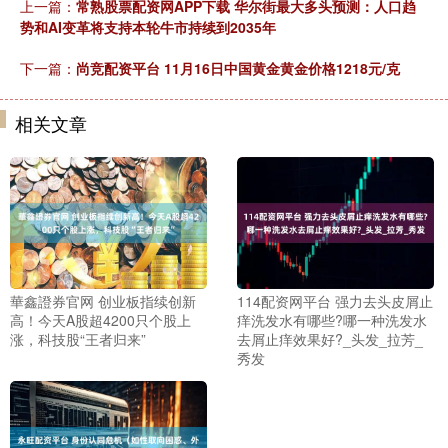
上一篇：
常熟股票配资网APP下载 华尔街最大多头预测：人口趋
势和AI变革将支持本轮牛市持续到2035年
下一篇：
尚竞配资平台 11月16日中国黄金黄金价格1218元/克
相关文章
華鑫證券官网 创业板指续创新
114配资网平台 强力去头皮屑止
高！今天A股超4200只个股上
痒洗发水有哪些?哪一种洗发水
涨，科技股“王者归来”
去屑止痒效果好?_头发_拉芳_
秀发