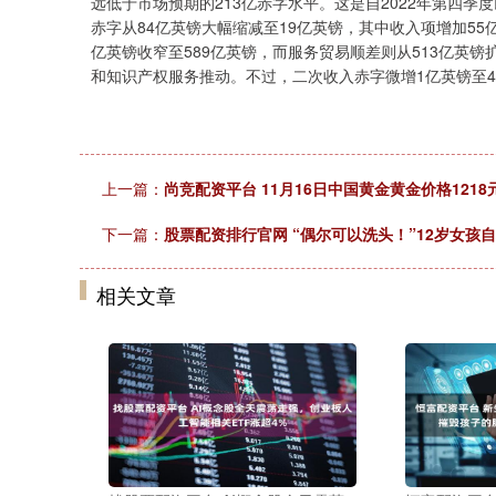
远低于市场预期的213亿赤字水平。这是自2022年第四
赤字从84亿英镑大幅缩减至19亿英镑，其中收入项增加55
亿英镑收窄至589亿英镑，而服务贸易顺差则从513亿英镑扩
和知识产权服务推动。不过，二次收入赤字微增1亿英镑至41
上一篇：
尚竞配资平台 11月16日中国黄金黄金价格1218
下一篇：
股票配资排行官网 “偶尔可以洗头！”12岁女
相关文章