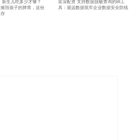
 新生儿吃多少才够？
富深配资 支持数据脱敏查询的BI工
在摧毁孩子的脾胃，这份
具：观远数据筑牢企业数据安全防线
紧存