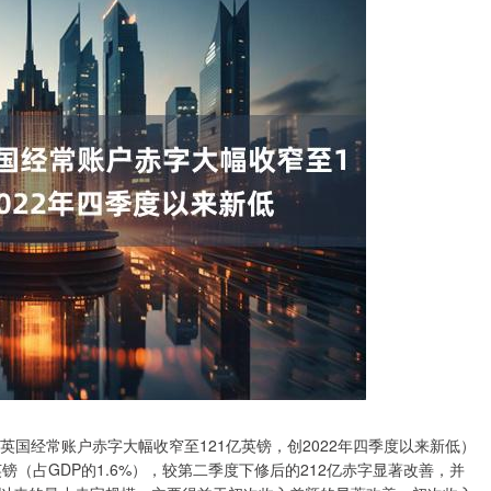
英国经常账户赤字大幅收窄至121亿英镑，创2022年四季度以来新低）
英镑（占GDP的1.6%），较第二季度下修后的212亿赤字显著改善，并