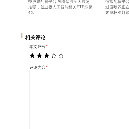
找股票配资平台 AI概念股全天震荡
恒富配资平台
走强，创业板人工智能相关ETF涨超
过度喂养正
4%
奶量标准赶
相关评论
本文评分
*
评论内容
*