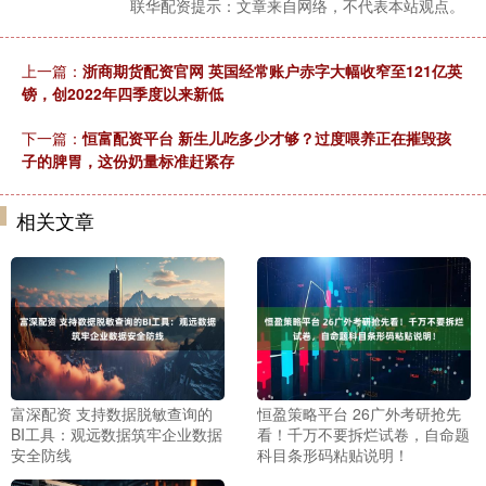
联华配资提示：文章来自网络，不代表本站观点。
上一篇：
浙商期货配资官网 英国经常账户赤字大幅收窄至121亿英
镑，创2022年四季度以来新低
下一篇：
恒富配资平台 新生儿吃多少才够？过度喂养正在摧毁孩
子的脾胃，这份奶量标准赶紧存
相关文章
富深配资 支持数据脱敏查询的
恒盈策略平台 26广外考研抢先
BI工具：观远数据筑牢企业数据
看！千万不要拆烂试卷，自命题
安全防线
科目条形码粘贴说明！