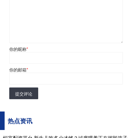
你的昵称
*
你的邮箱
*
提交评论
热点资讯
恒富配资平台 新生儿吃多少才够？过度喂养正在摧毁孩子的脾胃，这份奶量标准赶紧存