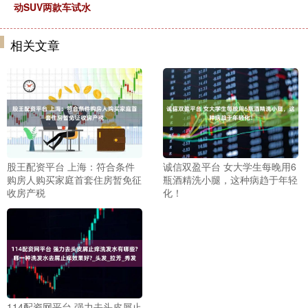
动SUV两款车试水
相关文章
股王配资平台 上海：符合条件
诚信双盈平台 女大学生每晚用6
购房人购买家庭首套住房暂免征
瓶酒精洗小腿，这种病趋于年轻
收房产税
化！
114配资网平台 强力去头皮屑止