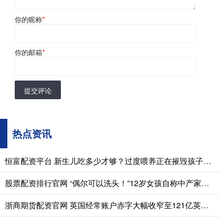
你的昵称
*
你的邮箱
*
提交评论
热点资讯
恒富配资平台 新生儿吃多少才够？过度喂养正在摧毁孩子的脾胃，这份奶量标准赶紧存
股票配资排行官网 “偶尔可以洗头！”12岁女孩自称中产家庭走红，自信源于低认知
浙商期货配资官网 英国经常账户赤字大幅收窄至121亿英镑，创2022年四季度以来新低