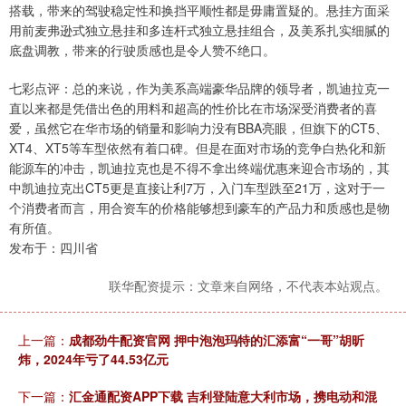
搭载，带来的驾驶稳定性和换挡平顺性都是毋庸置疑的。悬挂方面采
用前麦弗逊式独立悬挂和多连杆式独立悬挂组合，及美系扎实细腻的
底盘调教，带来的行驶质感也是令人赞不绝口。
七彩点评：总的来说，作为美系高端豪华品牌的领导者，凯迪拉克一
直以来都是凭借出色的用料和超高的性价比在市场深受消费者的喜
爱，虽然它在华市场的销量和影响力没有BBA亮眼，但旗下的CT5、
XT4、XT5等车型依然有着口碑。但是在面对市场的竞争白热化和新
能源车的冲击，凯迪拉克也是不得不拿出终端优惠来迎合市场的，其
中凯迪拉克出CT5更是直接让利7万，入门车型跌至21万，这对于一
个消费者而言，用合资车的价格能够想到豪车的产品力和质感也是物
有所值。
发布于：四川省
联华配资提示：文章来自网络，不代表本站观点。
上一篇：
成都劲牛配资官网 押中泡泡玛特的汇添富“一哥”胡昕
炜，2024年亏了44.53亿元
下一篇：
汇金通配资APP下载 吉利登陆意大利市场，携电动和混