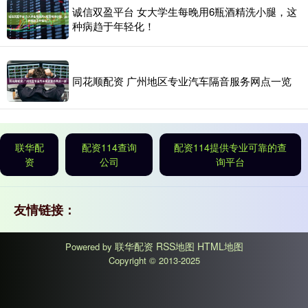
诚信双盈平台 女大学生每晚用6瓶酒精洗小腿，这
种病趋于年轻化！
同花顺配资 广州地区专业汽车隔音服务网点一览
联华配
配资114查询
配资114提供专业可靠的查
资
公司
询平台
友情链接：
联华配资
RSS地图
HTML地图
Powered by
Copyright
© 2013-2025