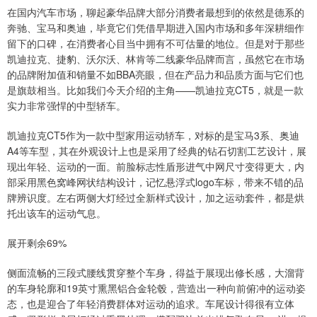
在国内汽车市场，聊起豪华品牌大部分消费者最想到的依然是德系的
奔驰、宝马和奥迪，毕竟它们凭借早期进入国内市场和多年深耕细作
留下的口碑，在消费者心目当中拥有不可估量的地位。但是对于那些
凯迪拉克、捷豹、沃尔沃、林肯等二线豪华品牌而言，虽然它在市场
的品牌附加值和销量不如BBA亮眼，但在产品力和品质方面与它们也
是旗鼓相当。比如我们今天介绍的主角——凯迪拉克CT5，就是一款
实力非常强悍的中型轿车。
凯迪拉克CT5作为一款中型家用运动轿车，对标的是宝马3系、奥迪
A4等车型，其在外观设计上也是采用了经典的钻石切割工艺设计，展
现出年轻、运动的一面。前脸标志性盾形进气中网尺寸变得更大，内
部采用黑色窝峰网状结构设计，记忆悬浮式logo车标，带来不错的品
牌辨识度。左右两侧大灯经过全新样式设计，加之运动套件，都是烘
托出该车的运动气息。
展开剩余69%
侧面流畅的三段式腰线贯穿整个车身，得益于展现出修长感，大溜背
的车身轮廓和19英寸熏黑铝合金轮毂，营造出一种向前俯冲的运动姿
态，也是迎合了年轻消费群体对运动的追求。车尾设计得很有立体