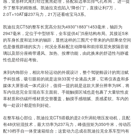
感，竖形样式尾灯经过熏黑处理，搭配双边单出排气孔布局， 进一提
升了整车的精致感。凯迪拉克也陷入“降价门”，直接让利7万，
2.0T+10AT爆237马力，21万还看啥宝马3系。
凯迪拉克CT5的整车长宽高分别为4930*1883*1453毫米，轴距为
2947毫米，定位于中型轿车，全车提供4门5座结构布局。其接近5米
的车身长度和近3米的轴距，显然这样的三围尺寸带来的内部乘坐空间
也是傲视群雄的实力；何况全系标配主动降噪和前排双层夹胶隔音玻
璃以及部分座椅带通风、加热、按摩功能，由此换来的舒适性与静谧
性也是经得起考验。
来到内饰部分，相比年轻运动的外观设计，整个驾驶舱设计的简洁赋
予科技感，吸引眼前的就是这块33英寸全液晶大屏，它将仪表盘和多
媒体大屏形成一体式设计，值得一提的就是这款大屏分辨率为9K，将
车内信息完全呈现在车主面前。手能触摸区域也是包裹了大量软性皮
革材质和仿碳纤维材质交替覆盖，触摸手感细腻、质感柔软。车内的
每一处设计都是恰到好处。
在整车核心部位，凯迪拉克CT5搭载的是2.0升涡轮增压发动机，且配
有48伏轻混技术，最大功率为237马力，峰值扭矩为350牛米，传动匹
配10档手自一体变速箱组合；这套动力总成在凯迪拉克全系车型均有