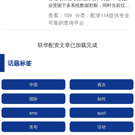
业受困于多系统数据割裂，同时当前仅
41%的关键设备实现联网，不同厂商设备
查看：
159
分类：
配资114提供专业
协议差异大....
可靠的查询平台
联华配资文章已加载完成
话题标签
中国
再次
国际
如何
amp
quot
发布
活动