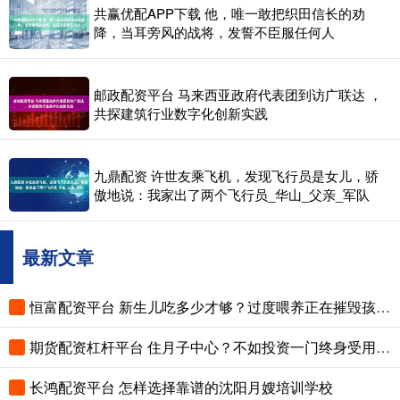
共赢优配APP下载 他，唯一敢把织田信长的劝
降，当耳旁风的战将，发誓不臣服任何人
邮政配资平台 马来西亚政府代表团到访广联达 ，
共探建筑行业数字化创新实践
九鼎配资 许世友乘飞机，发现飞行员是女儿，骄
傲地说：我家出了两个飞行员_华山_父亲_军队
最新文章
恒富配资平台 新生儿吃多少才够？过度喂养正在摧毁孩子的脾胃，这份奶量标准赶紧存
期货配资杠杆平台 住月子中心？不如投资一门终身受用的技能
长鸿配资平台 怎样选择靠谱的沈阳月嫂培训学校