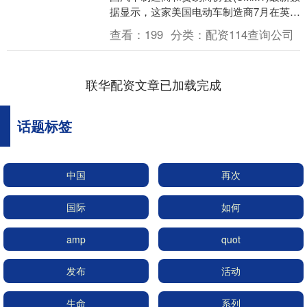
据显示，这家美国电动车制造商7月在英国
的注册量暴跌60%，从去年同期的2462
查看：
199
分类：
配资114查询公司
辆....
联华配资文章已加载完成
话题标签
中国
再次
国际
如何
amp
quot
发布
活动
生命
系列