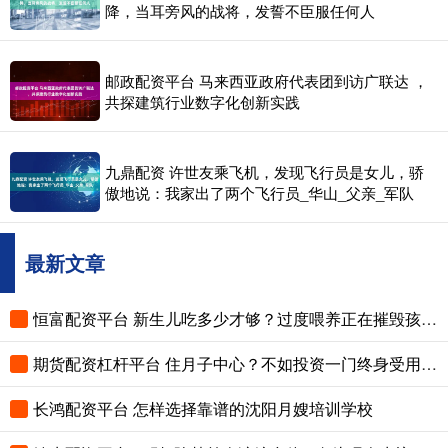
降，当耳旁风的战将，发誓不臣服任何人
邮政配资平台 马来西亚政府代表团到访广联达 ，
共探建筑行业数字化创新实践
九鼎配资 许世友乘飞机，发现飞行员是女儿，骄
傲地说：我家出了两个飞行员_华山_父亲_军队
最新文章
恒富配资平台 新生儿吃多少才够？过度喂养正在摧毁孩子的脾胃，这份奶量标准赶紧存
期货配资杠杆平台 住月子中心？不如投资一门终身受用的技能
长鸿配资平台 怎样选择靠谱的沈阳月嫂培训学校