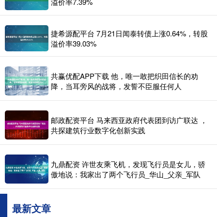
溢价率7.39%
捷希源配平台 7月21日闻泰转债上涨0.64%，转股
溢价率39.03%
共赢优配APP下载 他，唯一敢把织田信长的劝
降，当耳旁风的战将，发誓不臣服任何人
邮政配资平台 马来西亚政府代表团到访广联达 ，
共探建筑行业数字化创新实践
九鼎配资 许世友乘飞机，发现飞行员是女儿，骄
傲地说：我家出了两个飞行员_华山_父亲_军队
最新文章