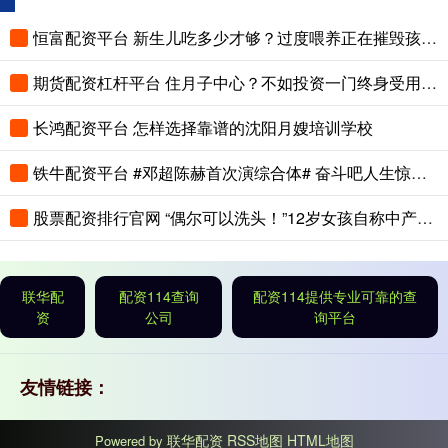
恒富配资平台 新生儿吃多少才够？过度喂养正在摧毁孩子的脾胃，这份奶量标准赶紧存
期货配资杠杆平台 住月子中心？不如投资一门终身受用的技能
长鸿配资平台 怎样选择靠谱的沈阳月嫂培训学校
铁牛配资平台 #邓超陈赫首次演综合体# 奋斗吧人生惊喜官宣！邓超陈赫首次演综合体当
股票配资排行官网 “偶尔可以洗头！”12岁女孩自称中产家庭走红，自信源于低认知
联华配
配资114查询
配资114提供专业可靠的查
资
公司
询平台
友情链接：
联华配资
RSS地图
HTML地图
Powered by