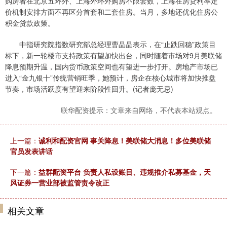
购房者在北京五环外、上海外环外购房不限套数，上海在房贷利率定
价机制安排方面不再区分首套和二套住房。当月，多地还优化住房公
积金贷款政策。
中指研究院指数研究部总经理曹晶晶表示，在“止跌回稳”政策目
标下，新一轮楼市支持政策有望加快出台，同时随着市场对9月美联储
降息预期升温，国内货币政策空间也有望进一步打开。房地产市场已
进入“金九银十”传统营销旺季，她预计，房企在核心城市将加快推盘
节奏，市场活跃度有望迎来阶段性回升。(记者庞无忌)
联华配资提示：文章来自网络，不代表本站观点。
上一篇：
诚利和配资官网 事关降息！美联储大消息！多位美联储
官员发表讲话
下一篇：
益群配资平台 负责人私设账目、违规推介私募基金，天
风证券一营业部被监管责令改正
相关文章