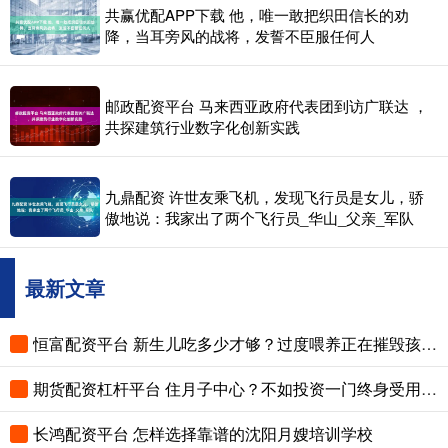
共赢优配APP下载 他，唯一敢把织田信长的劝
降，当耳旁风的战将，发誓不臣服任何人
邮政配资平台 马来西亚政府代表团到访广联达 ，
共探建筑行业数字化创新实践
九鼎配资 许世友乘飞机，发现飞行员是女儿，骄
傲地说：我家出了两个飞行员_华山_父亲_军队
最新文章
恒富配资平台 新生儿吃多少才够？过度喂养正在摧毁孩子的脾胃，这份奶量标准赶紧存
期货配资杠杆平台 住月子中心？不如投资一门终身受用的技能
长鸿配资平台 怎样选择靠谱的沈阳月嫂培训学校