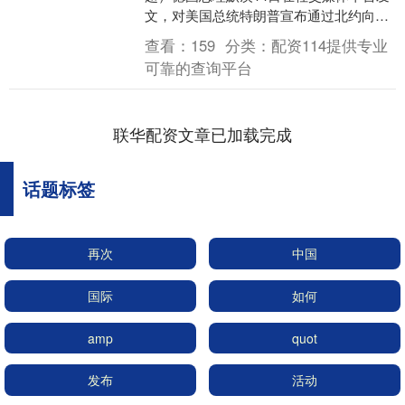
文，对美国总统特朗普宣布通过北约向乌
克兰提供大规模军事援助表示欢迎，说他
查看：
159
分类：
配资114提供专业
与特朗普过去....
可靠的查询平台
联华配资文章已加载完成
话题标签
再次
中国
国际
如何
amp
quot
发布
活动