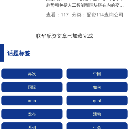
趋势和包括人工智能和区块链在内的变革
技术的推动下，目前的牛市将持续到2035
查看：
117
分类：
配资114查询公司
年。 ....
联华配资文章已加载完成
话题标签
再次
中国
国际
如何
amp
quot
发布
活动
系列
生命