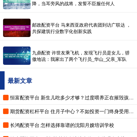
降，当耳旁风的战将，发誓不臣服任何人
邮政配资平台 马来西亚政府代表团到访广联达 ，
共探建筑行业数字化创新实践
九鼎配资 许世友乘飞机，发现飞行员是女儿，骄
傲地说：我家出了两个飞行员_华山_父亲_军队
最新文章
恒富配资平台 新生儿吃多少才够？过度喂养正在摧毁孩子的脾胃，这份奶量标准赶紧存
期货配资杠杆平台 住月子中心？不如投资一门终身受用的技能
长鸿配资平台 怎样选择靠谱的沈阳月嫂培训学校